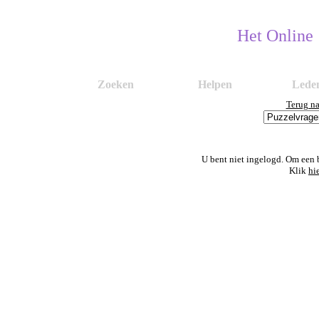
Het Online
Zoeken
Helpen
Lede
Terug n
U bent niet ingelogd. Om een 
Klik
hi