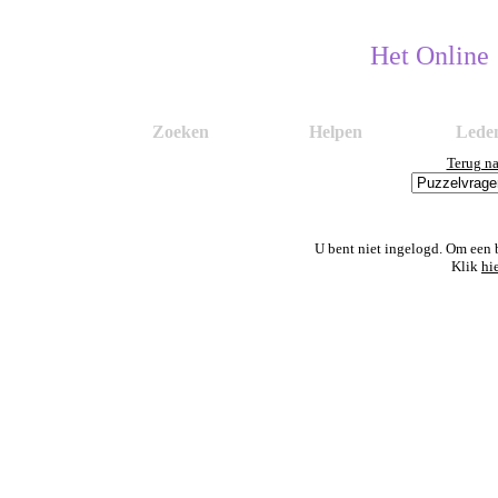
Het Online
Zoeken
Helpen
Lede
Terug n
U bent niet ingelogd. Om een 
Klik
hi